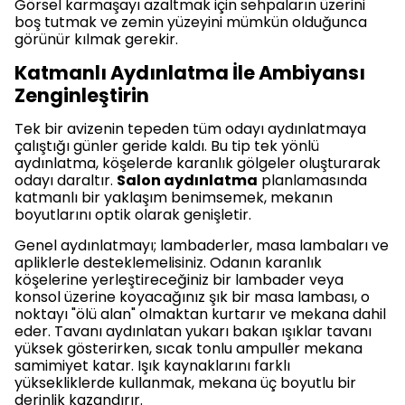
Görsel karmaşayı azaltmak için sehpaların üzerini
boş tutmak ve zemin yüzeyini mümkün olduğunca
görünür kılmak gerekir.
Katmanlı Aydınlatma İle Ambiyansı
Zenginleştirin
Tek bir avizenin tepeden tüm odayı aydınlatmaya
çalıştığı günler geride kaldı. Bu tip tek yönlü
aydınlatma, köşelerde karanlık gölgeler oluşturarak
odayı daraltır.
Salon aydınlatma
planlamasında
katmanlı bir yaklaşım benimsemek, mekanın
boyutlarını optik olarak genişletir.
Genel aydınlatmayı; lambaderler, masa lambaları ve
apliklerle desteklemelisiniz. Odanın karanlık
köşelerine yerleştireceğiniz bir lambader veya
konsol üzerine koyacağınız şık bir masa lambası, o
noktayı "ölü alan" olmaktan kurtarır ve mekana dahil
eder. Tavanı aydınlatan yukarı bakan ışıklar tavanı
yüksek gösterirken, sıcak tonlu ampuller mekana
samimiyet katar. Işık kaynaklarını farklı
yüksekliklerde kullanmak, mekana üç boyutlu bir
derinlik kazandırır.