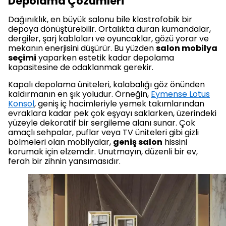
Depolama Çözümleri
Dağınıklık, en büyük salonu bile klostrofobik bir
depoya dönüştürebilir. Ortalıkta duran kumandalar,
dergiler, şarj kabloları ve oyuncaklar, gözü yorar ve
mekanın enerjisini düşürür. Bu yüzden
salon mobilya
seçimi
yaparken estetik kadar depolama
kapasitesine de odaklanmak gerekir.
Kapalı depolama üniteleri, kalabalığı göz önünden
kaldırmanın en şık yoludur. Örneğin,
Eymense Lotus
Konsol
, geniş iç hacimleriyle yemek takımlarından
evraklara kadar pek çok eşyayı saklarken, üzerindeki
yüzeyle dekoratif bir sergileme alanı sunar. Çok
amaçlı sehpalar, puflar veya TV üniteleri gibi gizli
bölmeleri olan mobilyalar,
geniş salon
hissini
korumak için elzemdir. Unutmayın, düzenli bir ev,
ferah bir zihnin yansımasıdır.