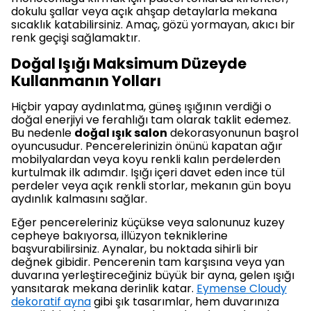
dokulu şallar veya açık ahşap detaylarla mekana
sıcaklık katabilirsiniz. Amaç, gözü yormayan, akıcı bir
renk geçişi sağlamaktır.
Doğal Işığı Maksimum Düzeyde
Kullanmanın Yolları
Hiçbir yapay aydınlatma, güneş ışığının verdiği o
doğal enerjiyi ve ferahlığı tam olarak taklit edemez.
Bu nedenle
doğal ışık salon
dekorasyonunun başrol
oyuncusudur. Pencerelerinizin önünü kapatan ağır
mobilyalardan veya koyu renkli kalın perdelerden
kurtulmak ilk adımdır. Işığı içeri davet eden ince tül
perdeler veya açık renkli storlar, mekanın gün boyu
aydınlık kalmasını sağlar.
Eğer pencereleriniz küçükse veya salonunuz kuzey
cepheye bakıyorsa, illüzyon tekniklerine
başvurabilirsiniz. Aynalar, bu noktada sihirli bir
değnek gibidir. Pencerenin tam karşısına veya yan
duvarına yerleştireceğiniz büyük bir ayna, gelen ışığı
yansıtarak mekana derinlik katar.
Eymense Cloudy
dekoratif ayna
gibi şık tasarımlar, hem duvarınıza