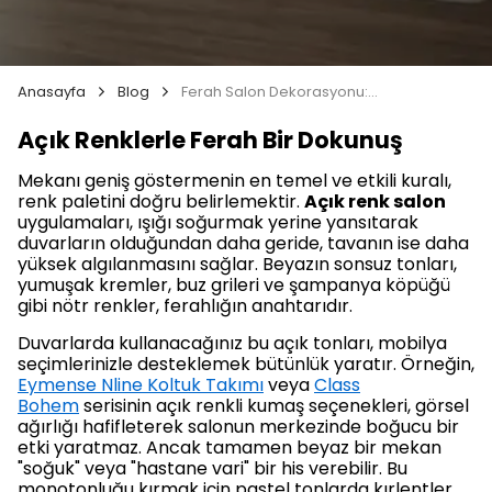
Anasayfa
Blog
Ferah Salon Dekorasyonu: Aydınlık ve Geniş Bir Yaşam Alanı Yaratmanın Yolları
Açık Renklerle Ferah Bir Dokunuş
Mekanı geniş göstermenin en temel ve etkili kuralı,
renk paletini doğru belirlemektir.
Açık renk salon
uygulamaları, ışığı soğurmak yerine yansıtarak
duvarların olduğundan daha geride, tavanın ise daha
yüksek algılanmasını sağlar. Beyazın sonsuz tonları,
yumuşak kremler, buz grileri ve şampanya köpüğü
gibi nötr renkler, ferahlığın anahtarıdır.
Duvarlarda kullanacağınız bu açık tonları, mobilya
seçimlerinizle desteklemek bütünlük yaratır. Örneğin,
Eymense Nline Koltuk Takımı
veya
Class
Bohem
serisinin açık renkli kumaş seçenekleri, görsel
ağırlığı hafifleterek salonun merkezinde boğucu bir
etki yaratmaz. Ancak tamamen beyaz bir mekan
"soğuk" veya "hastane vari" bir his verebilir. Bu
monotonluğu kırmak için pastel tonlarda kırlentler,