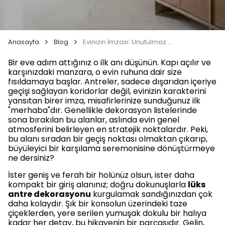
Anasayfa
Blog
Evinizin İmzası: Unutulmaz Bir Lüks Antre Dekorasyonu Nasıl Yapılır?
Bir eve adım attığınız o ilk anı düşünün. Kapı açılır ve
karşınızdaki manzara, o evin ruhuna dair size
fısıldamaya başlar. Antreler, sadece dışarıdan içeriye
geçişi sağlayan koridorlar değil, evinizin karakterini
yansıtan birer imza, misafirlerinize sunduğunuz ilk
"merhaba"dır. Genellikle dekorasyon listelerinde
sona bırakılan bu alanlar, aslında evin genel
atmosferini belirleyen en stratejik noktalardır. Peki,
bu alanı sıradan bir geçiş noktası olmaktan çıkarıp,
büyüleyici bir karşılama seremonisine dönüştürmeye
ne dersiniz?
İster geniş ve ferah bir holünüz olsun, ister daha
kompakt bir giriş alanınız; doğru dokunuşlarla
lüks
antre dekorasyonu
kurgulamak sandığınızdan çok
daha kolaydır. Şık bir konsolun üzerindeki taze
çiçeklerden, yere serilen yumuşak dokulu bir halıya
kadar her detay, bu hikayenin bir parçasıdır. Gelin,