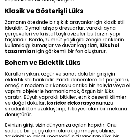
Klasik ve Gösterişli Lüks
Zamanın ötesinde bir şıklık arayanlar için klasik stil
idealdir. Oymalı ahşap dresuarlar, varaklı ayna
çerçeveleri ve kristal taşlı avizeler bu tarzın yapı
taşlarıdır. Bordo, zümrüt yeşili gibi zengin renklerin
kullanıldığı kumaşlar ve duvar kağıtları,
lüks hol
tasarımları
için görkemli bir fon oluşturur.
Bohem ve Eklektik Lüks
Kuralları yıkan, özgür ve sanat dolu bir giriş için
eklektik stil harikadır. Farklı dönemlere ait parçaları,
örneğin modern bir konsolu antika bir halıyla veya el
yapımı objelerle harmanlamak, özgün bir lüks
yaratır. Büyük yapraklı bitkiler, etnik desenli kilimler
ve doğal dokular,
koridor dekorasyonu
nuzu
sıradanlıktan uzaklaştırıp, hikayesi olan bir mekana
dönüştürür.
Evinizin girişi, sizin dünyanıza açılan kapıdır. Onu
sadece bir geçiş alanı olarak görmeyin; stilinizi,
zevkinizi ve misafirperverliğinizi yansıtan lüks bir