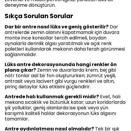
deneyime dönüştürün.
Sıkça Sorulan Sorular
Dar bir antre nasıl lüks ve geniş gösterilir?
Dar
antrelerde zemin alanını kapatmamak için duvara
monte ince konsollar tercih edilmeli, boydan
aynalarla derinlik algısı yaratılmalı ve açık renk
paletleri kullanılarak mekanın daha ferah görünmesi
sağlanmalıdır.
Lüks antre dekorasyonunda hangi renkler ön
plana çıkar?
Zemin ve duvarlarda krem, bej gibi
nötr tonlar asil bir fon oluştururken; zümrüt yeşili,
antrasit veya lacivert gibi vurgu renkleri ve altın,
pirinç detaylar lüks etkisini güçlendirir.
Antrede halı kullanmak gerekli midir?
Evet, halı
mekana sıcaklık ve bütünlük katar; uzun koridorlarda
şık yolluklar, geniş alanlarda ise ipek veya yün
karışımlı kaliteli halılar dekorasyonun lüks algısını
tamamlar.
Antre aydınlatması nasıl olmalıdır?
Tek bir ışık