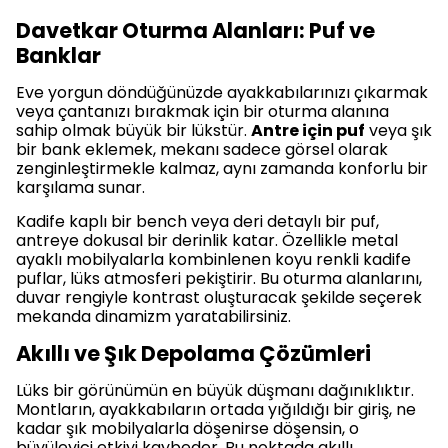
Davetkar Oturma Alanları: Puf ve
Banklar
Eve yorgun döndüğünüzde ayakkabılarınızı çıkarmak
veya çantanızı bırakmak için bir oturma alanına
sahip olmak büyük bir lükstür.
Antre için puf
veya şık
bir bank eklemek, mekanı sadece görsel olarak
zenginleştirmekle kalmaz, aynı zamanda konforlu bir
karşılama sunar.
Kadife kaplı bir bench veya deri detaylı bir puf,
antreye dokusal bir derinlik katar. Özellikle metal
ayaklı mobilyalarla kombinlenen koyu renkli kadife
puflar, lüks atmosferi pekiştirir. Bu oturma alanlarını,
duvar rengiyle kontrast oluşturacak şekilde seçerek
mekanda dinamizm yaratabilirsiniz.
Akıllı ve Şık Depolama Çözümleri
Lüks bir görünümün en büyük düşmanı dağınıklıktır.
Montların, ayakkabıların ortada yığıldığı bir giriş, ne
kadar şık mobilyalarla döşenirse döşensin, o
büyüleyici etkiyi kaybeder. Bu noktada akıllı