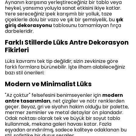
Aynanın karşısına yerleştireceğiniz bir tablo veya
heykel, yansıma yoluyla sanat etkisini ikiye katlar.
Yere sereceğiniz ipek karışımlı bir yolluk, taze
çiçeklerle dolu bir vazo ve şık bir şemsiyelik, bu
şık
giriş dekorasyonu
tablosunu tamamlayan fırça
darbeleridir.
Farklı Stillerde Lüks Antre Dekorasyon
Fikirleri
Lüks kavramı tek tip değildir; sizin zevkinize göre
farklı formlara bürünebilir. İşte ilham alabileceğiniz
bazı stil önerileri:
Modern ve Minimalist Lüks
"Az çoktur" felsefesini benimseyenler için
modern
antre tasarımları
, net çizgiler ve nötr renklerden
geçer. Beyaz, gri ve siyahın hakim olduğu bir palette,
mermer zeminler ve metal detaylar ön plandadır.
Odak noktası olarak tek ve büyük bir soyut tablo
kullanmak, mekana galeri havası katar. Fazla
eşyadan arındırılmış, sadece kaliteye odaklanan bu
stil, sofistike bir duruş sergiler.