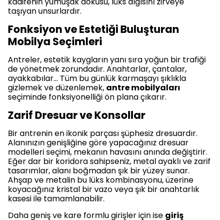
kadifenin yumuşak dokusu, lüks algısını zirveye
taşıyan unsurlardır.
Fonksiyon ve Estetiği Buluşturan
Mobilya Seçimleri
Antreler, estetik kaygların yanı sıra yoğun bir trafiği
de yönetmek zorundadır. Anahtarlar, çantalar,
ayakkabılar... Tüm bu günlük karmaşayı şıklıkla
gizlemek ve düzenlemek,
antre mobilyaları
seçiminde fonksiyonelliği ön plana çıkarır.
Zarif Dresuar ve Konsollar
Bir antrenin en ikonik parçası şüphesiz dresuardır.
Alanınızın genişliğine göre yapacağınız dresuar
modelleri seçimi, mekanın havasını anında değiştirir.
Eğer dar bir koridora sahipseniz, metal ayaklı ve zarif
tasarımlar, alanı boğmadan şık bir yüzey sunar.
Ahşap ve metalin bu lüks kombinasyonu, üzerine
koyacağınız kristal bir vazo veya şık bir anahtarlık
kasesi ile tamamlanabilir.
Daha geniş ve kare formlu girişler için ise
giriş