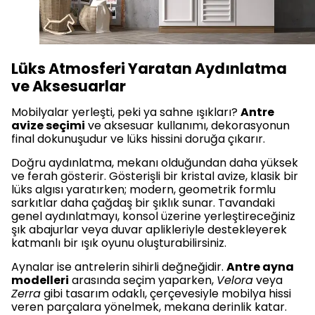
Lüks Atmosferi Yaratan Aydınlatma
ve Aksesuarlar
Mobilyalar yerleşti, peki ya sahne ışıkları?
Antre
avize seçimi
ve aksesuar kullanımı, dekorasyonun
final dokunuşudur ve lüks hissini doruğa çıkarır.
Doğru aydınlatma, mekanı olduğundan daha yüksek
ve ferah gösterir. Gösterişli bir kristal avize, klasik bir
lüks algısı yaratırken; modern, geometrik formlu
sarkıtlar daha çağdaş bir şıklık sunar. Tavandaki
genel aydınlatmayı, konsol üzerine yerleştireceğiniz
şık abajurlar veya duvar aplikleriyle destekleyerek
katmanlı bir ışık oyunu oluşturabilirsiniz.
Aynalar ise antrelerin sihirli değneğidir.
Antre ayna
modelleri
arasında seçim yaparken,
Velora
veya
Zerra
gibi tasarım odaklı, çerçevesiyle mobilya hissi
veren parçalara yönelmek, mekana derinlik katar.