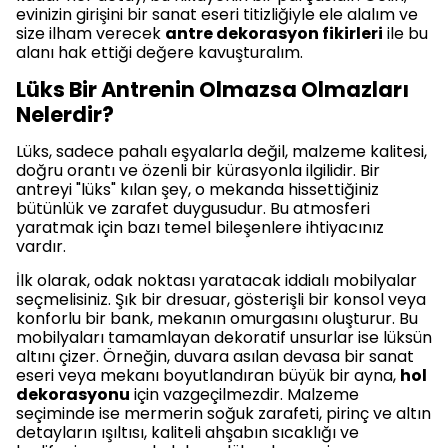
evinizin girişini bir sanat eseri titizliğiyle ele alalım ve
size ilham verecek
antre dekorasyon fikirleri
ile bu
alanı hak ettiği değere kavuşturalım.
Lüks Bir Antrenin Olmazsa Olmazları
Nelerdir?
Lüks, sadece pahalı eşyalarla değil, malzeme kalitesi,
doğru orantı ve özenli bir kürasyonla ilgilidir. Bir
antreyi "lüks" kılan şey, o mekanda hissettiğiniz
bütünlük ve zarafet duygusudur. Bu atmosferi
yaratmak için bazı temel bileşenlere ihtiyacınız
vardır.
İlk olarak, odak noktası yaratacak iddialı mobilyalar
seçmelisiniz. Şık bir dresuar, gösterişli bir konsol veya
konforlu bir bank, mekanın omurgasını oluşturur. Bu
mobilyaları tamamlayan dekoratif unsurlar ise lüksün
altını çizer. Örneğin, duvara asılan devasa bir sanat
eseri veya mekanı boyutlandıran büyük bir ayna,
hol
dekorasyonu
için vazgeçilmezdir. Malzeme
seçiminde ise mermerin soğuk zarafeti, pirinç ve altın
detayların ışıltısı, kaliteli ahşabın sıcaklığı ve