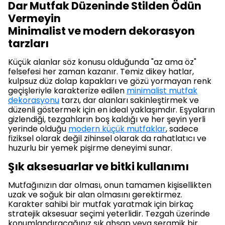
Dar Mutfak Düzeninde Stilden Ödün
Vermeyin
Minimalist ve modern dekorasyon
tarzları
Küçük alanlar söz konusu olduğunda "az ama öz"
felsefesi her zaman kazanır. Temiz dikey hatlar,
kulpsuz düz dolap kapakları ve gözü yormayan renk
geçişleriyle karakterize edilen
minimalist mutfak
dekorasyonu
tarzı, dar alanları sakinleştirmek ve
düzenli göstermek için en ideal yaklaşımdır. Eşyaların
gizlendiği, tezgahların boş kaldığı ve her şeyin yerli
yerinde olduğu
modern küçük mutfaklar
, sadece
fiziksel olarak değil zihinsel olarak da rahatlatıcı ve
huzurlu bir yemek pişirme deneyimi sunar.
Şık aksesuarlar ve bitki kullanımı
Mutfağınızın dar olması, onun tamamen kişisellikten
uzak ve soğuk bir alan olmasını gerektirmez.
Karakter sahibi bir mutfak yaratmak için birkaç
stratejik aksesuar seçimi yeterlidir. Tezgah üzerinde
konumlandıracağınız şık ahşap veya seramik bir