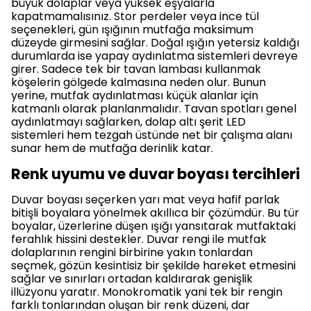
büyük dolaplar veya yüksek eşyalarla
kapatmamalısınız. Stor perdeler veya ince tül
seçenekleri, gün ışığının mutfağa maksimum
düzeyde girmesini sağlar. Doğal ışığın yetersiz kaldığı
durumlarda ise yapay aydınlatma sistemleri devreye
girer. Sadece tek bir tavan lambası kullanmak
köşelerin gölgede kalmasına neden olur. Bunun
yerine, mutfak aydınlatması küçük alanlar için
katmanlı olarak planlanmalıdır. Tavan spotları genel
aydınlatmayı sağlarken, dolap altı şerit LED
sistemleri hem tezgah üstünde net bir çalışma alanı
sunar hem de mutfağa derinlik katar.
Renk uyumu ve duvar boyası tercihleri
Duvar boyası seçerken yarı mat veya hafif parlak
bitişli boyalara yönelmek akıllıca bir çözümdür. Bu tür
boyalar, üzerlerine düşen ışığı yansıtarak mutfaktaki
ferahlık hissini destekler. Duvar rengi ile mutfak
dolaplarının rengini birbirine yakın tonlardan
seçmek, gözün kesintisiz bir şekilde hareket etmesini
sağlar ve sınırları ortadan kaldırarak genişlik
illüzyonu yaratır. Monokromatik yani tek bir rengin
farklı tonlarından oluşan bir renk düzeni, dar