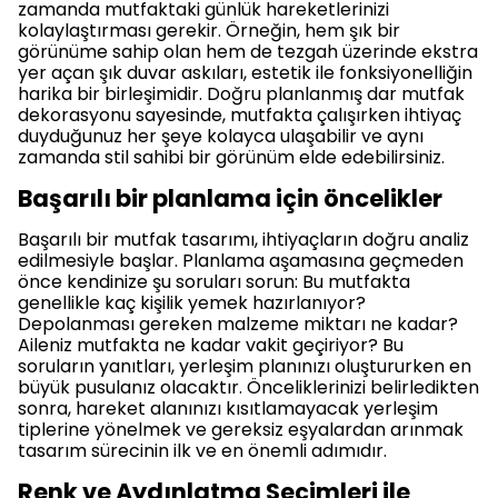
zamanda mutfaktaki günlük hareketlerinizi
kolaylaştırması gerekir. Örneğin, hem şık bir
görünüme sahip olan hem de tezgah üzerinde ekstra
yer açan şık duvar askıları, estetik ile fonksiyonelliğin
harika bir birleşimidir. Doğru planlanmış dar mutfak
dekorasyonu sayesinde, mutfakta çalışırken ihtiyaç
duyduğunuz her şeye kolayca ulaşabilir ve aynı
zamanda stil sahibi bir görünüm elde edebilirsiniz.
Başarılı bir planlama için öncelikler
Başarılı bir mutfak tasarımı, ihtiyaçların doğru analiz
edilmesiyle başlar. Planlama aşamasına geçmeden
önce kendinize şu soruları sorun: Bu mutfakta
genellikle kaç kişilik yemek hazırlanıyor?
Depolanması gereken malzeme miktarı ne kadar?
Aileniz mutfakta ne kadar vakit geçiriyor? Bu
soruların yanıtları, yerleşim planınızı oluştururken en
büyük pusulanız olacaktır. Önceliklerinizi belirledikten
sonra, hareket alanınızı kısıtlamayacak yerleşim
tiplerine yönelmek ve gereksiz eşyalardan arınmak
tasarım sürecinin ilk ve en önemli adımıdır.
Renk ve Aydınlatma Seçimleri ile