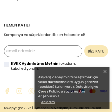
HEMEN KATIL!
Kampanya ve sürprizlerden ilk sen haberdar ol!
BİZE KATIL
KVKK Aydınlatma Metnini
okudum,
kabul ediyorum.
Alışveriş deneyiminizi iyileştirmek için
yasal düzenlemelere uygun çerezler
(cookies) kullanıyoruz. Detaylı bilgiye
Çerez Politikası
sayfamızdan
erişebilirsiniz.
Anladım
©Copyright 2025 | Eymense Ev & Yaşam, Tüm Hakları Saklıdır.