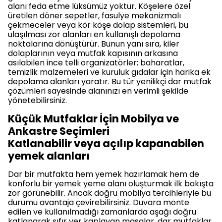
alanı feda etme lüksümüz yoktur. Köşelere özel
üretilen döner sepetler, fasulye mekanizmalı
çekmeceler veya kör köşe dolap sistemleri, bu
ulaşılması zor alanları en kullanışlı depolama
noktalarına dönüştürür. Bunun yanı sıra, kiler
dolaplarının veya mutfak kapısının arkasına
asılabilen ince telli organizatörler; baharatlar,
temizlik malzemeleri ve kuruluk gıdalar için harika ek
depolama alanları yaratır. Bu tür yenilikçi dar mutfak
çözümleri sayesinde alanınızı en verimli şekilde
yönetebilirsiniz.
Küçük Mutfaklar İçin Mobilya ve
Ankastre Seçimleri
Katlanabilir veya açılıp kapanabilen
yemek alanları
Dar bir mutfakta hem yemek hazırlamak hem de
konforlu bir yemek yeme alanı oluşturmak ilk bakışta
zor görünebilir. Ancak doğru mobilya tercihleriyle bu
durumu avantaja çevirebilirsiniz. Duvara monte
edilen ve kullanılmadığı zamanlarda aşağı doğru
katlanarak sıfır yer kaplayan masalar, dar mutfaklar