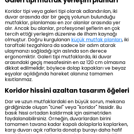
Galeri tipi mutfak yerleşim planları
Koridor tipi veya galeri tipi olarak adlandırılan, iki
duvar arasında dar bir geçiş yolunun bulunduğu
mutfaklar, planlaması en zor alanlar arasında yer
alır. Ancak bu alanlar, profesyonel şeflerin en çok
tercih ettiği yerleşim düzenine de ilham kaynağı
olmuştur. Doğru kurgulanan
küçük mutfak planları
, iki
taraftaki tezgahlara da sadece bir adım atarak
ulaşmanızı sağladığı için aslında son derece
ergonomiktir. Galeri tipi mutfaklarda, iki duvar
arasındaki geçiş mesafesinin en az 120 cm olmasına
dikkat edilmelidir; böylece dolap kapakları ve beyaz
eşyalar açıldığında hareket alanınız tamamen
kısıtlanmaz.
Koridor hissini azaltan tasarım öğeleri
Dar ve uzun mutfaklardaki en büyük sorun, mekana
girdiğinizde oluşan "tünel" veya "koridor" hissidir. Bu
basık hissi ortadan kaldırmak için asimetriden
faydalanabilirsiniz. Örneğin, duvarlardan birini
tamamen tavana kadar kapalı dolaplarla kaplarken,
karşı duvarı açık raflarla donatıp burayı daha hafif