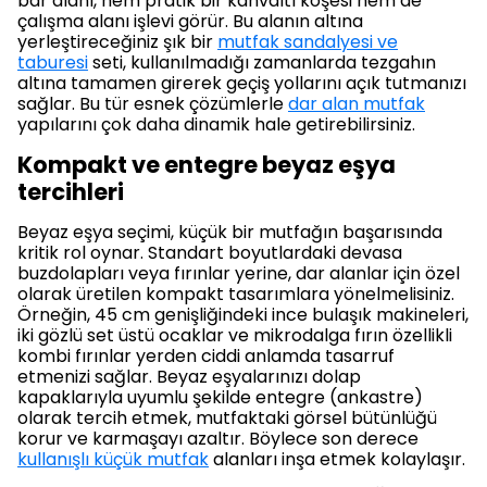
bar alanı, hem pratik bir kahvaltı köşesi hem de
çalışma alanı işlevi görür. Bu alanın altına
yerleştireceğiniz şık bir
mutfak sandalyesi ve
taburesi
seti, kullanılmadığı zamanlarda tezgahın
altına tamamen girerek geçiş yollarını açık tutmanızı
sağlar. Bu tür esnek çözümlerle
dar alan mutfak
yapılarını çok daha dinamik hale getirebilirsiniz.
Kompakt ve entegre beyaz eşya
tercihleri
Beyaz eşya seçimi, küçük bir mutfağın başarısında
kritik rol oynar. Standart boyutlardaki devasa
buzdolapları veya fırınlar yerine, dar alanlar için özel
olarak üretilen kompakt tasarımlara yönelmelisiniz.
Örneğin, 45 cm genişliğindeki ince bulaşık makineleri,
iki gözlü set üstü ocaklar ve mikrodalga fırın özellikli
kombi fırınlar yerden ciddi anlamda tasarruf
etmenizi sağlar. Beyaz eşyalarınızı dolap
kapaklarıyla uyumlu şekilde entegre (ankastre)
olarak tercih etmek, mutfaktaki görsel bütünlüğü
korur ve karmaşayı azaltır. Böylece son derece
kullanışlı küçük mutfak
alanları inşa etmek kolaylaşır.