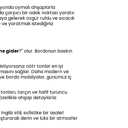
asyonda oymalı ahşaplarla
da çarpıcı bir odak noktası yaratır.
raya gelerek özgür ruhlu ve sıcacık
ve yaratmak istediğiniz
 ne gider
?" olur. Bordonun baskın
stiyorsanız nötr tonlar en iyi
kmasını sağlar. Daha modern ve
r ve bordo mobilyalar, günümüz iç
tonları, tarçın ve hafif turuncu
 özellikle ahşap detaylarla
giliz stili, sofistike bir asalet
luşturarak derin ve lüks bir atmosfer