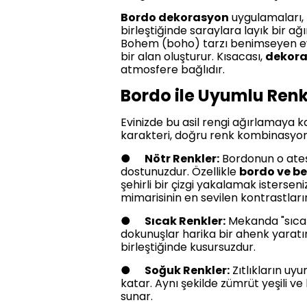
Bordo dekorasyon
uygulamaları, 
birleştiğinde saraylara layık bir ağ
Bohem (boho) tarzı benimseyen evler
bir alan oluşturur. Kısacası,
dekora
atmosfere bağlıdır.
Bordo ile Uyumlu Renk 
Evinizde bu asil rengi ağırlamaya ka
karakteri, doğru renk kombinasyonl
●
Nötr Renkler:
Bordonun o ateşli
dostunuzdur. Özellikle
bordo ve b
şehirli bir çizgi yakalamak isterseni
mimarisinin en sevilen kontrastların
●
Sıcak Renkler:
Mekanda "sıcak b
dokunuşlar harika bir ahenk yaratı
birleştiğinde kusursuzdur.
●
Soğuk Renkler:
Zıtlıkların uy
katar. Aynı şekilde zümrüt yeşili ve
sunar.