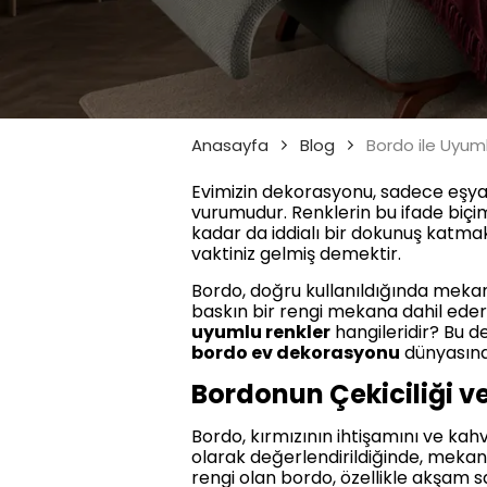
Anasayfa
Blog
Bordo ile Uyuml
Evimizin dekorasyonu, sadece eşyala
vurumudur. Renklerin bu ifade biçim
kadar da iddialı bir dokunuş katmak
vaktiniz gelmiş demektir.
Bordo, doğru kullanıldığında mekan
baskın bir rengi mekana dahil eder
uyumlu renkler
hangileridir? Bu de
bordo ev dekorasyonu
dünyasına 
Bordonun Çekiciliği v
Bordo, kırmızının ihtişamını ve kahv
olarak değerlendirildiğinde, mekana
rengi olan bordo, özellikle akşam sa