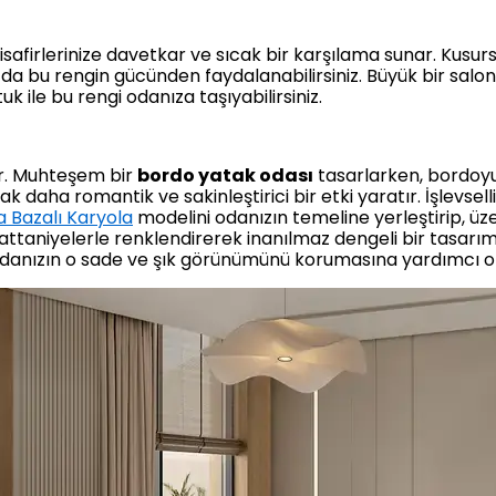
isafirlerinize davetkar ve sıcak bir karşılama sunar. Kusur
zda bu rengin gücünden faydalanabilirsiniz. Büyük bir salo
ltuk ile bu rengi odanıza taşıyabilirsiniz.
ır. Muhteşem bir
bordo yatak odası
tasarlarken, bordoyu
daha romantik ve sakinleştirici bir etki yaratır. İşlevsell
 Bazalı Karyola
modelini odanızın temeline yerleştirip, üz
attaniyelerle renklendirerek inanılmaz dengeli bir tasarım 
k odanızın o sade ve şık görünümünü korumasına yardımcı ol