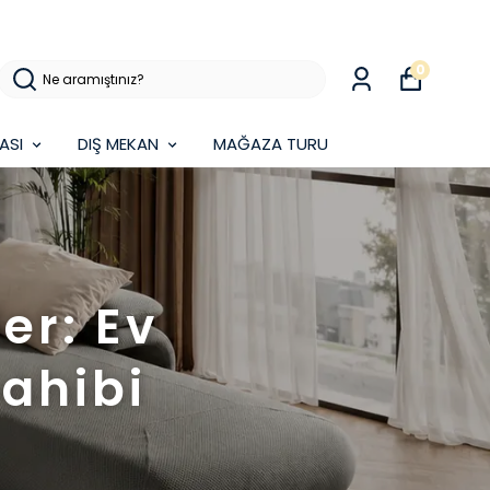
0
ASI
DIŞ MEKAN
MAĞAZA TURU
er: Ev
ahibi