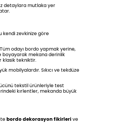
ronz detaylara mutlaka yer
atar.
u kendi zevkinize göre
ir. Tüm odayı bordo yapmak yerine,
nge boyayarak mekana derinlik
klasik tekniktir.
yük mobilyalardır. Sıkıcı ve tekdüze
cünü tekstil ürünleriyle test
zerindeki kırlentler, mekanda büyük
İşte
bordo dekorasyon fikirleri
ve