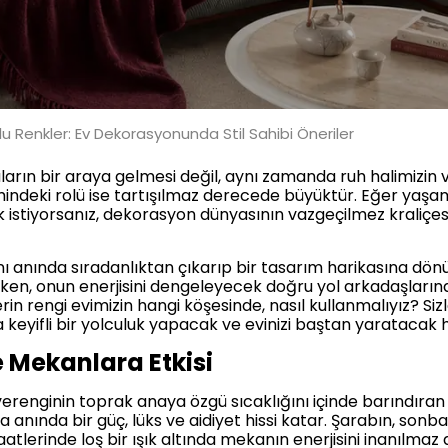
u Renkler: Ev Dekorasyonunda Stil Sahibi Öneriler
rın bir araya gelmesi değil, aynı zamanda ruh halimizin ve
indeki rolü ise tartışılmaz derecede büyüktür. Eğer yaşam a
 istiyorsanız, dekorasyon dünyasının vazgeçilmez kraliçesi
ı anında sıradanlıktan çıkarıp bir tasarım harikasına dönü
ken, onun enerjisini dengeleyecek doğru yol arkadaşlarına 
rin rengi evimizin hangi köşesinde, nasıl kullanmalıyız? Siz
keyifli bir yolculuk yapacak ve evinizi baştan yaratacak h
e Mekanlara Etkisi
erenginin toprak anaya özgü sıcaklığını içinde barındıran bü
 anında bir güç, lüks ve aidiyet hissi katar. Şarabın, son
atlerinde loş bir ışık altında mekanın enerjisini inanılmaz 