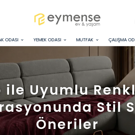
AK ODASI
YEMEK ODASI
MUTFAK
ÇALIŞMA OD
 ile Uyumlu Renkl
rasyonunda Stil S
Öneriler