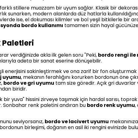
farklı stillere muazzam bir uyum sağlar. Klasik bir dekor
ırlık sunarken, modern alanlarda düz hatlarla kullanıldığın
de ise, el dokuması kilimler ve bol yeşil bitkilerle bir a
syonda bordo kullanımı
tamamen sizin hayal gücünüze 
Paletleri
rar verdiğinizde akla ilk gelen soru "Peki,
bordo rengi ile
arıyla adeta bir sanat eserine dönüşebilir.
 enerjisini sakinleştirmek ve ona zarif bir fon oluşturmak i
ej uyumu
, mekanın ferahlığını korurken bordonun öne çı
z,
bordo ve gri uyumu
tam size göredir. Açık gri duvarla
dan biridir.
ir yuva" hissini zirveye taşımak için hardal sarısı, toprak 
r. Sonbahar renk paletini andıran bu
bordo renk uyumu
,
umunu seviyorsanız,
bordo ve lacivert uyumu
mekanınıza İn
 bordonun birleşimi, doğanın en asil iki rengini evinizde bu