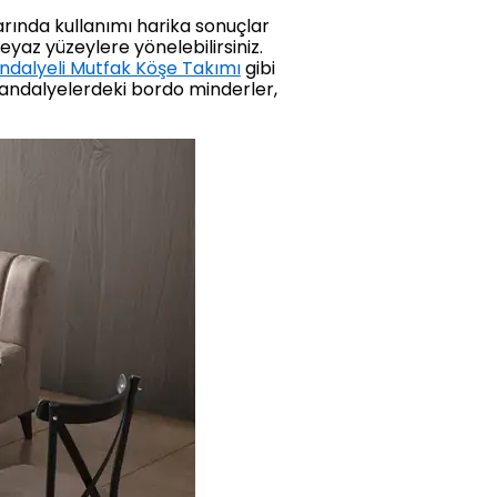
larında kullanımı harika sonuçlar
yaz yüzeylere yönelebilirsiniz.
ndalyeli Mutfak Köşe Takımı
gibi
sandalyelerdeki bordo minderler,