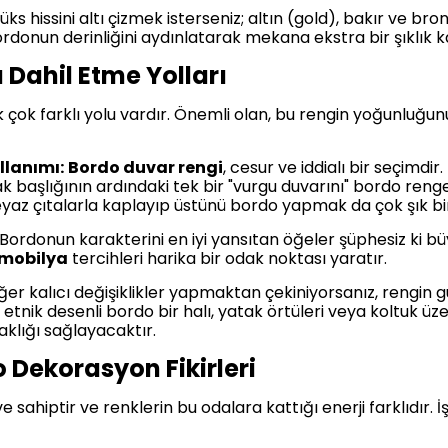
ks hissini altı çizmek isterseniz; altın (gold), bakır ve b
ordonun derinliğini aydınlatarak mekana ekstra bir şıklık k
Dahil Etme Yolları
çok farklı yolu vardır. Önemli olan, bu rengin yoğunluğun
llanımı:
Bordo duvar rengi
, cesur ve iddialı bir seçimd
k başlığının ardındaki tek bir "vurgu duvarını" bordo re
 beyaz çıtalarla kaplayıp üstünü bordo yapmak da çok şık bir 
Bordonun karakterini en iyi yansıtan öğeler şüphesiz ki bü
 mobilya
tercihleri harika bir odak noktası yaratır.
er kalıcı değişiklikler yapmaktan çekiniyorsanız, rengin gü
, etnik desenli bordo bir halı, yatak örtüleri veya koltuk ü
aklığı sağlayacaktır.
 Dekorasyon Fikirleri
e sahiptir ve renklerin bu odalara kattığı enerji farklıdır. 