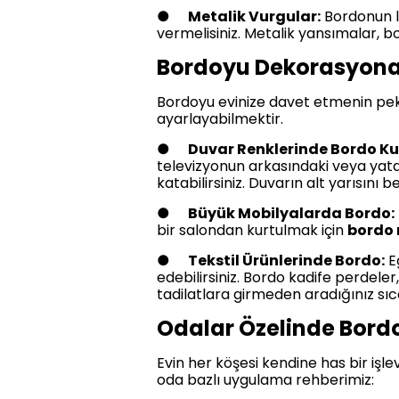
●
Metalik Vurgular:
Bordonun lü
vermelisiniz. Metalik yansımalar, b
Bordoyu Dekorasyona 
Bordoyu evinize davet etmenin pek 
ayarlayabilmektir.
●
Duvar Renklerinde Bordo Ku
televizyonun arkasındaki veya yata
katabilirsiniz. Duvarın alt yarısını
●
Büyük Mobilyalarda Bordo:
bir salondan kurtulmak için
bordo
●
Tekstil Ürünlerinde Bordo:
Eğ
edebilirsiniz. Bordo kadife perdeler
tadilatlara girmeden aradığınız sıc
Odalar Özelinde Bordo
Evin her köşesi kendine has bir işlev
oda bazlı uygulama rehberimiz: