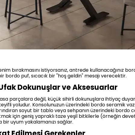
izlenim bırakmasını istiyorsanız, antrede kullanacağınız bord
bir bordo puf, sıcacık bir "hoş geldin" mesajı verecektir.
fak Dokunuşlar ve Aksesuarlar
a parçalara değil, küçük sihirli dokunuşlara ihtiyaç duyar
yifli yoludur. Konsolunuzun üzerindeki bordo seramik vazo
rındıran soyut bir tablo veya sehpanın üzerindeki bordo c
ak için geniş yapraklı taze yeşil bitkilerle (örneğin deve
ka bir uyum yakalamanızı sağlar.
kat Edilmesi Gerekenler