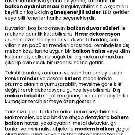
tavan lambasıyla yetinmek yerine, katmanlı bir
balkon aydınlatması
kurgulayabilirsiniz. Akşamları
keyifli bir loşluk için
güneş enerjili süsler
, LED şeritler
veya pilli fenerler harika seçeneklerdir.
Duvarları boş bırakmayın;
balkon duvar süsleri
ile
mekana derinlik katabilirsiniz.
Hasır dekorasyon
ürünleri, özellikle aynalar ve duvar tabakları, son
yılların en popüler trendleri arasında. Zeminde ise dış
mekan koşullarına uygun bir
balkon halısı
veya kilim
kullanmak, balkonu soğuk bir dış mekan olmaktan
çıkarıp evin sıcak bir uzantısı haline getirir.
Tekstil ürünleri, konforun ve stilin tamamlayıcısıdır.
Renkli
minder
ve desenli
kırlent
modelleriyle
oturma alanınızı yumuşatabilir, mevsime göre kılıf
değiştirerek dekorasyonu güncelleyebilirsiniz.
Dış
mekan tekstili
seçerken güneşe ve neme dayanıklı
kumaşlar tercih etmeye özen gösterin.
Tarzınıza göre farklı temalar benimseyebilirsiniz.
Makromeler, bolca bitki ve ahşap detaylarla
bohem
balkon
havası yakalayabilir; metal detaylar, gri
tonlar ve minimalist objelerle
modern balkon
çizgisi
oluşturabilirsiniz. Veya eskitme ahşaplar ve toprak