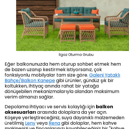
İlgaz Oturma Grubu
Eğer balkonunuzda hem oturup sohbet etmek hem
de bazen uzanıp kestirmek istiyorsanız, çok
fonksiyonlu mobilyalar tam size göre.
Galeni Yataklı
Bahçe/Balkon Kanepe
gibi ürünler, gündüz şık bir
koltukken, ihtiyaç anında rahat bir yatağa
dönüşebilen mekanizmalarıyla alandan maksimum
verim almanızı sağlar.
Depolama ihtiyacı ve servis kolaylığı için
balkon
aksesuarları
arasında dolaplara da yer açın.
Köşeye yerleştireceğiniz, suya dayanıklı malzemeden
üretilmiş
Leny
veya
Rena
gibi dolaplar, hem kahve
makinenizi ve fincanlarınızı koyabileceğiniz bir "kahve