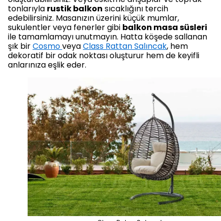
tonlarıyla
rustik balkon
sıcaklığını tercih
edebilirsiniz. Masanızın üzerini küçük mumlar,
sukulentler veya fenerler gibi
balkon masa süsleri
ile tamamlamayı unutmayın. Hatta köşede sallanan
şık bir
Cosmo
veya
Class Rattan Salıncak
, hem
dekoratif bir odak noktası oluşturur hem de keyifli
anlarınıza eşlik eder.