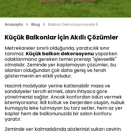
Anasayfa
Blog
Balkon Dekorasyonunda İlk Adımlar: Alanınızı Tanıyın
Küçük Balkonlar İçin Akıllı Çözümler
Metrekareler sınırlı olduğunda, yaratıcılık sınır
tanımaz.
Küçük balkon dekorasyonu
yaparken
odaklanmanız gereken temel prensip "işlevsellik"
olmalıdır. Zeminde yer kaplamayan çözümler, bu
alanları olduğundan çok daha geniş ve ferah
göstermenin en etkili yoludur.
Hacimli mobilyalar yerine katlanabilir masa ve
sandalyeler tercih etmek, alanı ihtiyaca göre
yönetmenizi sağlar. Ancak konfordan ödün vermek
istemiyorsanız. İkili koltuk ve berjerden oluşan, nubuk
kumaşıyla leke tutmayan bu tarz setler, hem az yer
kaplar hem de balkonunuzda bir salon konforu
yaratır.
Zeminde yer kalmadığında gözlerinizi yukarı çevirin.