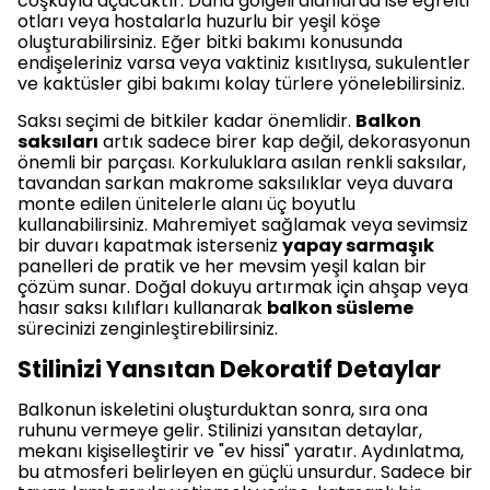
coşkuyla açacaktır. Daha gölgeli alanlarda ise eğrelti
otları veya hostalarla huzurlu bir yeşil köşe
oluşturabilirsiniz. Eğer bitki bakımı konusunda
endişeleriniz varsa veya vaktiniz kısıtlıysa, sukulentler
ve kaktüsler gibi bakımı kolay türlere yönelebilirsiniz.
Saksı seçimi de bitkiler kadar önemlidir.
Balkon
saksıları
artık sadece birer kap değil, dekorasyonun
önemli bir parçası. Korkuluklara asılan renkli saksılar,
tavandan sarkan makrome saksılıklar veya duvara
monte edilen ünitelerle alanı üç boyutlu
kullanabilirsiniz. Mahremiyet sağlamak veya sevimsiz
bir duvarı kapatmak isterseniz
yapay sarmaşık
panelleri de pratik ve her mevsim yeşil kalan bir
çözüm sunar. Doğal dokuyu artırmak için ahşap veya
hasır saksı kılıfları kullanarak
balkon süsleme
sürecinizi zenginleştirebilirsiniz.
Stilinizi Yansıtan Dekoratif Detaylar
Balkonun iskeletini oluşturduktan sonra, sıra ona
ruhunu vermeye gelir. Stilinizi yansıtan detaylar,
mekanı kişiselleştirir ve "ev hissi" yaratır. Aydınlatma,
bu atmosferi belirleyen en güçlü unsurdur. Sadece bir