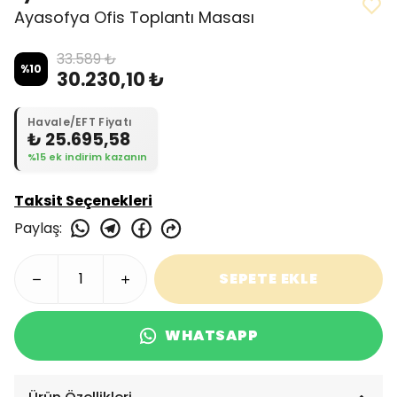
Ayasofya Ofis Toplantı Masası
33.589 ₺
%
10
30.230,10 ₺
Havale/EFT Fiyatı
₺ 25.695,58
%15 ek indirim kazanın
Taksit Seçenekleri
Paylaş
:
SEPETE EKLE
WHATSAPP