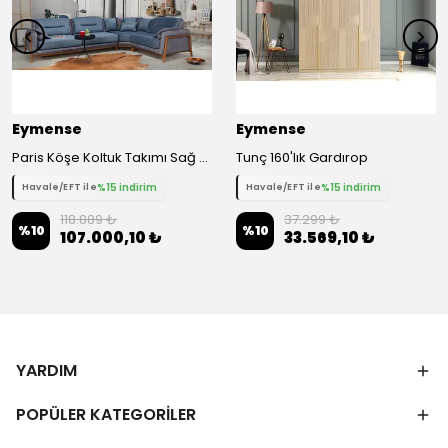
Eymense
Eymense
Paris Köşe Koltuk Takımı Sağ Köşe Mavi
Tunç 160'lık Gardırop
%15 indirim
%15 indirim
Havale/EFT ile
Havale/EFT ile
118.889 ₺
37.299 ₺
%
10
%
10
107.000,10 ₺
33.569,10 ₺
YARDIM
POPÜLER KATEGORİLER