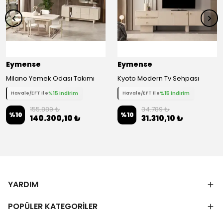
Eymense
Eymense
Milano Yemek Odası Takımı
Kyoto Modern Tv Sehpası
%15 indirim
%15 indirim
Havale/EFT ile
Havale/EFT ile
155.889 ₺
34.789 ₺
%
10
%
10
140.300,10 ₺
31.310,10 ₺
YARDIM
POPÜLER KATEGORİLER