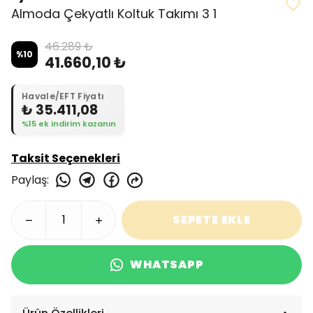
Almoda Çekyatlı Koltuk Takımı 3 1
46.289 ₺
%
10
41.660,10 ₺
Havale/EFT Fiyatı
₺ 35.411,08
%15 ek indirim kazanın
Taksit Seçenekleri
Paylaş
:
SEPETE EKLE
WHATSAPP