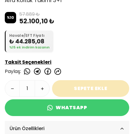
Alfa Koltuk Takımı 3+1
57.889 ₺
%
10
52.100,10 ₺
Havale/EFT Fiyatı
₺ 44.285,08
%15 ek indirim kazanın
Taksit Seçenekleri
Paylaş
:
SEPETE EKLE
WHATSAPP
Ürün Özellikleri