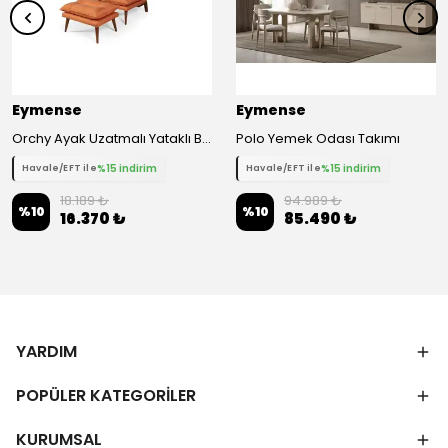
Eymense
Eymense
Orchy Ayak Uzatmalı Yataklı Berjer - Turuncu
Polo Yemek Odası Takımı
%15 indirim
%15 indirim
Havale/EFT ile
Havale/EFT ile
18.189 ₺
94.989 ₺
%
10
%
10
16.370 ₺
85.490 ₺
YARDIM
POPÜLER KATEGORİLER
KURUMSAL