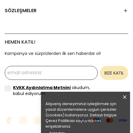
SÖZLEŞMELER
HEMEN KATIL!
Kampanya ve sürprizlerden ilk sen haberdar ol!
BİZE KATIL
KVKK Aydınlatma Metnini
okudum,
kabul ediyorum.
Alışveriş deneyiminizi iyileştirmek için
yasal düzenlemelere uygun çerezler
(cookies) kullanıyoruz. Detaylı bilgiye
Çerez Politikası
sayfamızdan
erişebilirsiniz.