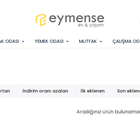
AK ODASI
YEMEK ODASI
MUTFAK
ÇALIŞMA OD
artan
İndirim oranı azalan
İlk eklenen
Son eklen
Aradığınız ürün bulunama