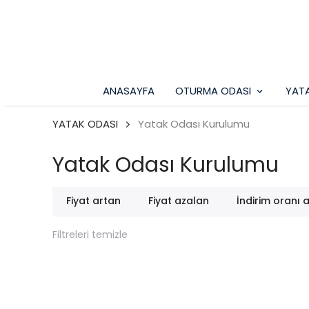
ANASAYFA
OTURMA ODASI
YAT
YATAK ODASI
Yatak Odası Kurulumu
Yatak Odası Kurulumu
Fiyat artan
Fiyat azalan
İndirim oranı 
Filtreleri temizle