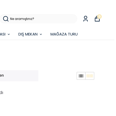
0
ASI
DIŞ MEKAN
MAĞAZA TURU
en
dı