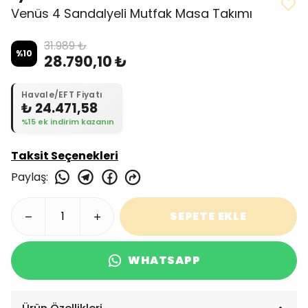
Venüs 4 Sandalyeli Mutfak Masa Takımı
31.989 ₺
%
10
28.790,10 ₺
Havale/EFT Fiyatı
₺ 24.471,58
%15 ek indirim kazanın
Taksit Seçenekleri
Paylaş
:
SEPETE EKLE
WHATSAPP