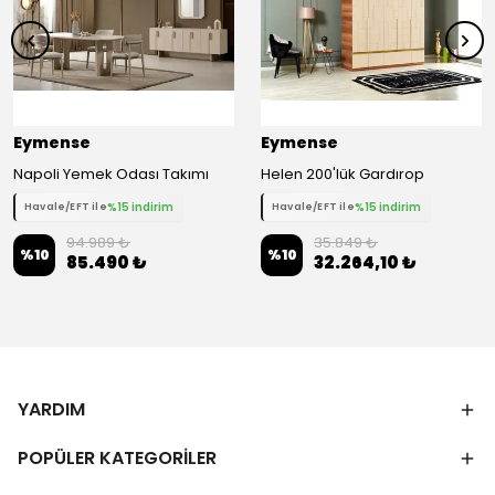
Eymense
Eymense
Napoli Yemek Odası Takımı
Helen 200'lük Gardırop
%15 indirim
%15 indirim
Havale/EFT ile
Havale/EFT ile
94.989 ₺
35.849 ₺
%
10
%
10
85.490 ₺
32.264,10 ₺
YARDIM
POPÜLER KATEGORİLER