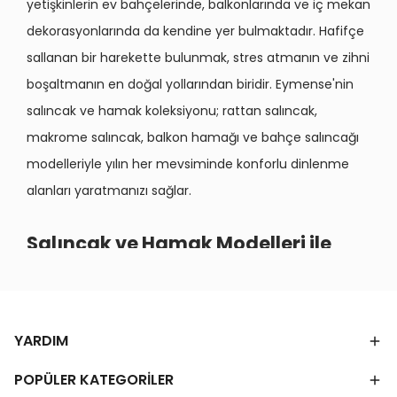
yetişkinlerin ev bahçelerinde, balkonlarında ve iç mekan
dekorasyonlarında da kendine yer bulmaktadır. Hafifçe
sallanan bir harekette bulunmak, stres atmanın ve zihni
boşaltmanın en doğal yollarından biridir. Eymense'nin
salıncak ve hamak koleksiyonu; rattan salıncak,
makrome salıncak, balkon hamağı ve bahçe salıncağı
modelleriyle yılın her mevsiminde konforlu dinlenme
alanları yaratmanızı sağlar.
Salıncak ve Hamak Modelleri ile
Konforlu Dinlenme Alanları
Salıncak ve hamak seçimi, kullanım amacı ve
yerleştirileceği alana göre büyük farklılıklar gösterir. Tekli
YARDIM
modeller bireysel dinlenme için tasarlanırken çiftli
modeller iki kişinin aynı anda keyif çıkarmasına olanak
POPÜLER KATEGORİLER