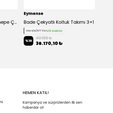
Eymense
Eyme
Torino Çekyatlı Üçlü Kanepe Çekyat
Bade Çekyatlı Koltuk Takımı 3+1
%15 indirim
Havale/EFT ile
Havale
40.189 ₺
%
10
%
10
36.170,10 ₺
HEMEN KATIL!
ni
Kampanya ve sürprizlerden ilk sen
haberdar ol!