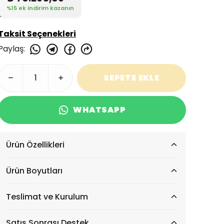
%15 ek indirim kazanın
Taksit Seçenekleri
Paylaş
:
SEPETE EKLE
WHATSAPP
Ürün Özellikleri
Ürün Boyutları
Teslimat ve Kurulum
Satış Sonrası Destek