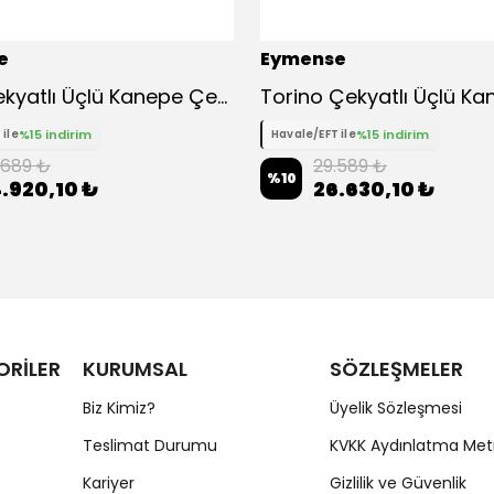
e
Eymense
Asya Çekyatlı Üçlü Kanepe Çekyat
%15 indirim
%15 indirim
 ile
Havale/EFT ile
.689 ₺
29.589 ₺
%
10
.920,10 ₺
26.630,10 ₺
ORİLER
KURUMSAL
SÖZLEŞMELER
Biz Kimiz?
Üyelik Sözleşmesi
Teslimat Durumu
KVKK Aydınlatma Met
Kariyer
Gizlilik ve Güvenlik