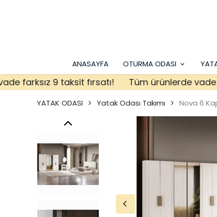
ANASAYFA
OTURMA ODASI
YAT
arksız 9 taksit fırsatı!
Tüm ürünlerde vade farksı
YATAK ODASI
Yatak Odası Takımı
Nova 6 Kap