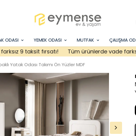
AK ODASI
YEMEK ODASI
MUTFAK
ÇALIŞMA OD
z 9 taksit fırsatı!
Tüm ürünlerde vade farksız 9 t
aklı Yatak Odası Takımı Ön Yüzler MDF