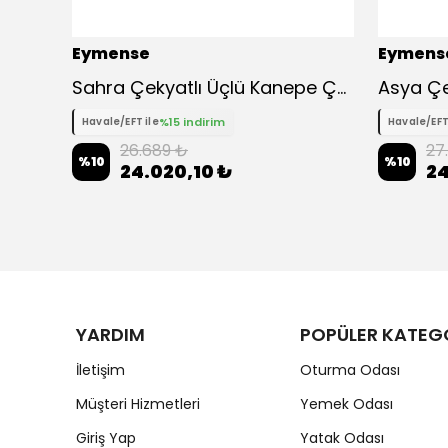
Eymense
Eymens
Sahra Çekyatlı Üçlü Kanepe Çekyat
%15 indirim
Havale/EFT ile
Havale/EFT
26.689 ₺
27
%
10
%
10
24.020,10 ₺
24
YARDIM
POPÜLER KATEG
İletişim
Oturma Odası
Müşteri Hizmetleri
Yemek Odası
Giriş Yap
Yatak Odası