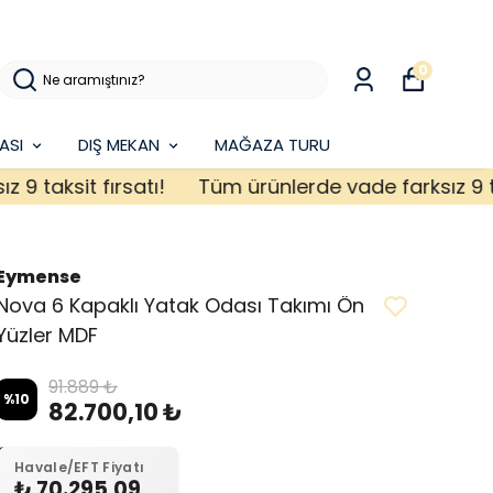
0
ASI
DIŞ MEKAN
MAĞAZA TURU
aksit fırsatı!
Tüm ürünlerde vade farksız 9 taksit
Eymense
Nova 6 Kapaklı Yatak Odası Takımı Ön
Yüzler MDF
91.889 ₺
%
10
82.700,10 ₺
Havale/EFT Fiyatı
₺ 70.295,09