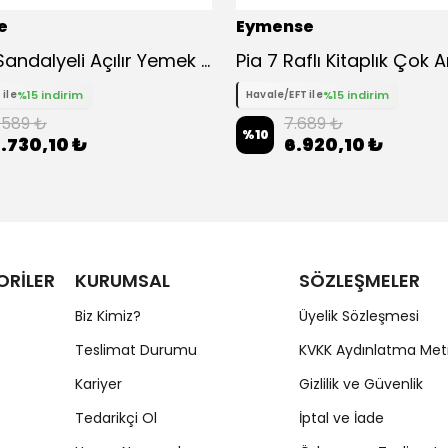
e
Eymense
Aura 4 Sandalyeli Açılır Yemek Masa Takımı
%15 indirim
%15 indirim
 ile
Havale/EFT ile
.589 ₺
7.689 ₺
%
10
.730,10 ₺
6.920,10 ₺
ORİLER
KURUMSAL
SÖZLEŞMELER
Biz Kimiz?
Üyelik Sözleşmesi
Teslimat Durumu
KVKK Aydınlatma Met
Kariyer
Gizlilik ve Güvenlik
Tedarikçi Ol
İptal ve İade