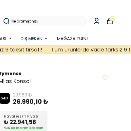
0
ASI
DIŞ MEKAN
MAĞAZA TURU
ksit fırsatı!
Tüm ürünlerde vade farksız 9 taksit 
Eymense
Milas Konsol
29.989 ₺
%
10
26.990,10 ₺
Havale/EFT Fiyatı
₺ 22.941,58
%15 ek indirim kazanın