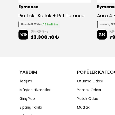
Eymense
Eymens
Pia Tekli Koltuk + Puf Turuncu
%15 indirim
Havale/EFT ile
Havale/EFT
25.889 ₺
88
%
10
%
10
23.300,10 ₺
79
YARDIM
POPÜLER KATEG
İletişim
Oturma Odası
Müşteri Hizmetleri
Yemek Odası
Giriş Yap
Yatak Odası
Sipariş Takibi
Mutfak