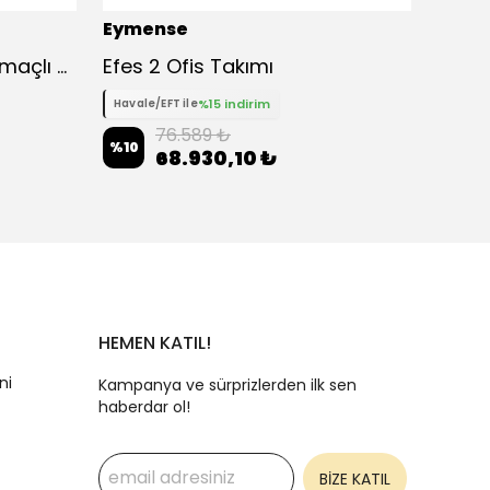
Eymense
Eyme
Pia 7 Raflı Kitaplık Çok Amaçlı Dolap
Efes 2 Ofis Takımı
Adel 
%15 indirim
Havale/EFT ile
Havale
76.589 ₺
%
10
%
10
68.930,10 ₺
HEMEN KATIL!
ni
Kampanya ve sürprizlerden ilk sen
haberdar ol!
BİZE KATIL