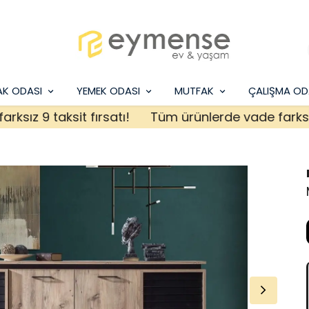
AK ODASI
YEMEK ODASI
MUTFAK
ÇALIŞMA OD
 9 taksit fırsatı!
Tüm ürünlerde vade farksız 9 ta