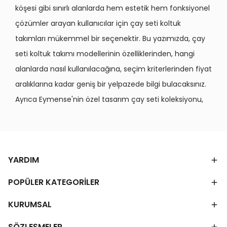
köşesi gibi sınırlı alanlarda hem estetik hem fonksiyonel
çözümler arayan kullanıcılar için çay seti koltuk
takımları mükemmel bir seçenektir. Bu yazımızda, çay
seti koltuk takımı modellerinin özelliklerinden, hangi
alanlarda nasıl kullanılacağına, seçim kriterlerinden fiyat
aralıklarına kadar geniş bir yelpazede bilgi bulacaksınız.
Ayrıca Eymense'nin özel tasarım çay seti koleksiyonu,
farklı kumaş seçenekleri, modern ve klasik stil
alternatifleri hakkında detaylı açıklamaları da
keşfedeceksiniz.
YARDIM
Çay Seti Koltuk Takımı Modelleri
POPÜLER KATEGORİLER
Nelerdir?
KURUMSAL
Çay seti koltuk takımları, genellikle 2+1+1 veya 3+1+1
SÖZLEŞMELER