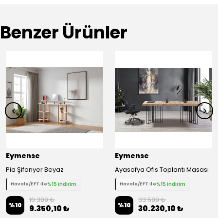
Benzer Ürünler
Eymense
Eymense
Pia Şifonyer Beyaz
Ayasofya Ofis Toplantı Masası
%15 indirim
%15 indirim
Havale/EFT ile
Havale/EFT ile
10.389 ₺
33.589 ₺
%
10
%
10
9.350,10 ₺
30.230,10 ₺