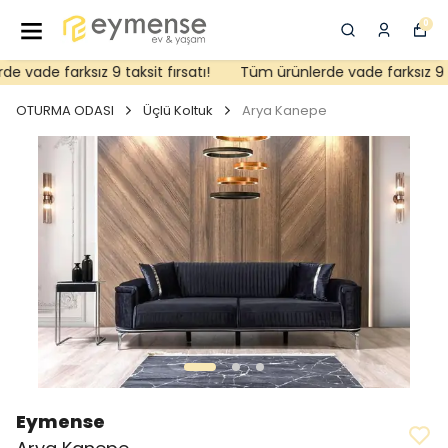
0
vade farksız 9 taksit fırsatı!
Tüm ürünlerde vade farksız 9 taks
OTURMA ODASI
Üçlü Koltuk
Arya Kanepe
Eymense