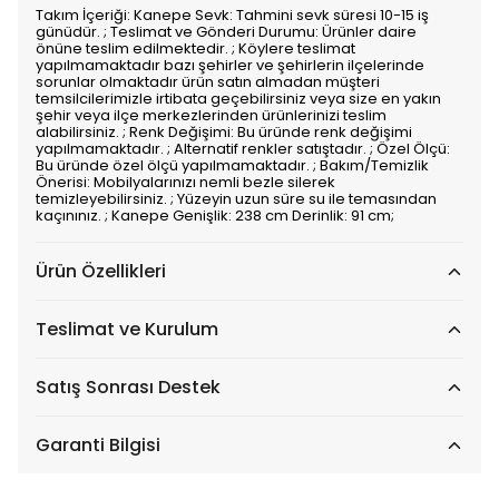
Takım İçeriği: Kanepe Sevk: Tahmini sevk süresi 10-15 iş
günüdür. ; Teslimat ve Gönderi Durumu: Ürünler daire
önüne teslim edilmektedir. ; Köylere teslimat
yapılmamaktadır bazı şehirler ve şehirlerin ilçelerinde
sorunlar olmaktadır ürün satın almadan müşteri
temsilcilerimizle irtibata geçebilirsiniz veya size en yakın
şehir veya ilçe merkezlerinden ürünlerinizi teslim
alabilirsiniz. ; Renk Değişimi: Bu üründe renk değişimi
yapılmamaktadır. ; Alternatif renkler satıştadır. ; Özel Ölçü:
Bu üründe özel ölçü yapılmamaktadır. ; Bakım/Temizlik
Önerisi: Mobilyalarınızı nemli bezle silerek
temizleyebilirsiniz. ; Yüzeyin uzun süre su ile temasından
kaçınınız. ; Kanepe Genişlik: 238 cm Derinlik: 91 cm;
Ürün Özellikleri
Teslimat ve Kurulum
Satış Sonrası Destek
Garanti Bilgisi