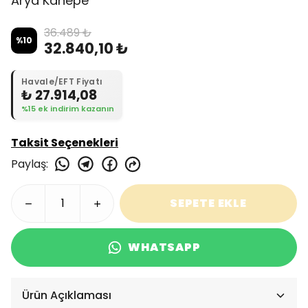
Arya Kanepe
36.489 ₺
%
10
32.840,10 ₺
Havale/EFT Fiyatı
₺ 27.914,08
%15 ek indirim kazanın
Taksit Seçenekleri
Paylaş
:
SEPETE EKLE
WHATSAPP
Ürün Açıklaması