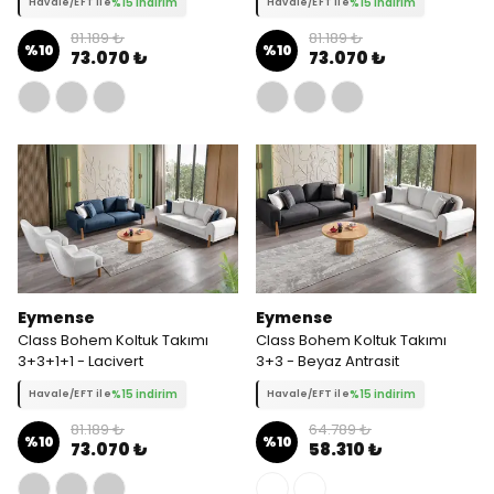
%15 indirim
%15 indirim
Havale/EFT ile
Havale/EFT ile
81.189 ₺
81.189 ₺
%
10
%
10
73.070 ₺
73.070 ₺
Eymense
Eymense
Class Bohem Koltuk Takımı
Class Bohem Koltuk Takımı
3+3+1+1 - Lacivert
3+3 - Beyaz Antrasit
%15 indirim
%15 indirim
Havale/EFT ile
Havale/EFT ile
81.189 ₺
64.789 ₺
%
10
%
10
73.070 ₺
58.310 ₺