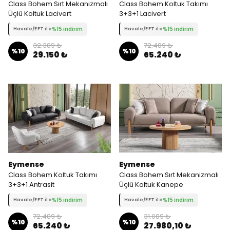
Class Bohem Sırt Mekanizmalı
Class Bohem Koltuk Takımı
Üçlü Koltuk Lacivert
3+3+1 Lacivert
%15 indirim
%15 indirim
Havale/EFT ile
Havale/EFT ile
32.389 ₺
72.489 ₺
%
10
%
10
29.150 ₺
65.240 ₺
Eymense
Eymense
Class Bohem Koltuk Takımı
Class Bohem Sırt Mekanizmalı
3+3+1 Antrasit
Üçlü Koltuk Kanepe
%15 indirim
%15 indirim
Havale/EFT ile
Havale/EFT ile
72.489 ₺
31.089 ₺
%
10
%
10
65.240 ₺
27.980,10 ₺