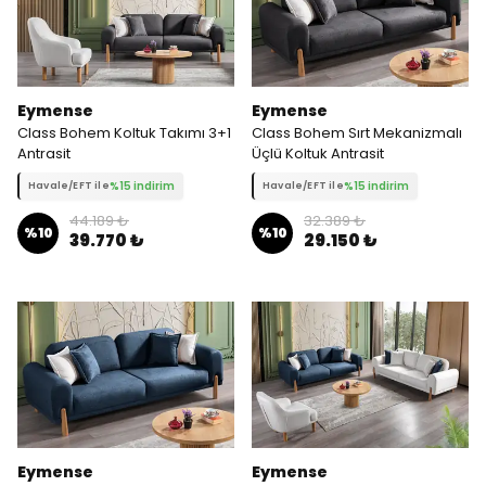
Eymense
Eymense
Class Bohem Koltuk Takımı 3+1
Class Bohem Sırt Mekanizmalı
Antrasit
Üçlü Koltuk Antrasit
%15 indirim
%15 indirim
Havale/EFT ile
Havale/EFT ile
44.189 ₺
32.389 ₺
%
10
%
10
39.770 ₺
29.150 ₺
Eymense
Eymense