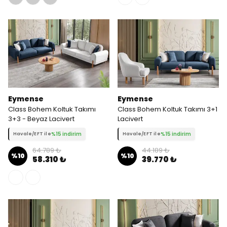
Eymense
Eymense
Class Bohem Koltuk Takımı
Class Bohem Koltuk Takımı 3+1
3+3 - Beyaz Lacivert
Lacivert
%15 indirim
%15 indirim
Havale/EFT ile
Havale/EFT ile
64.789 ₺
44.189 ₺
%
10
%
10
58.310 ₺
39.770 ₺