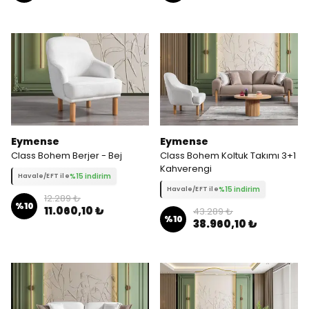
Eymense
Eymense
Class Bohem Berjer - Bej
Class Bohem Koltuk Takımı 3+1
Kahverengi
%15 indirim
Havale/EFT ile
%15 indirim
Havale/EFT ile
12.289 ₺
%
10
11.060,10 ₺
43.289 ₺
%
10
38.960,10 ₺