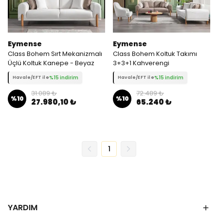
Eymense
Eymense
Class Bohem Sırt Mekanizmalı
Class Bohem Koltuk Takımı
Üçlü Koltuk Kanepe - Beyaz
3+3+1 Kahverengi
%15 indirim
%15 indirim
Havale/EFT ile
Havale/EFT ile
31.089 ₺
72.489 ₺
%
10
%
10
27.980,10 ₺
65.240 ₺
1
YARDIM